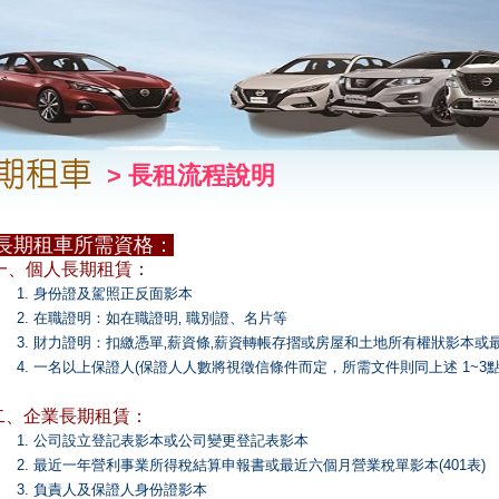
> 長租流程說明
長期租車所需資格：
、個人長期租賃
：
 身份證及駕照正反面影本
 在職證明：如在職證明‚ 職別證、名片等
 財力證明：扣繳憑單‚薪資條‚薪資轉帳存摺或房屋和土地所有權狀影本或最
 一名以上保證人(保證人人數將視徵信條件而定，所需文件則同上述 1~3點
二、企業長期租賃：
 公司設立登記表影本或公司變更登記表影本
 最近一年營利事業所得稅結算申報書或最近六個月營業稅單影本(401表)
 負責人及保證人身份證影本