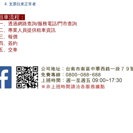
 支票往來正常者
租車流程：
一、
透過網路查詢/服務電話/門市查詢
二
、
專業人員提供租車資訊
三
、
報價
四
、
簽約
五
、
交車