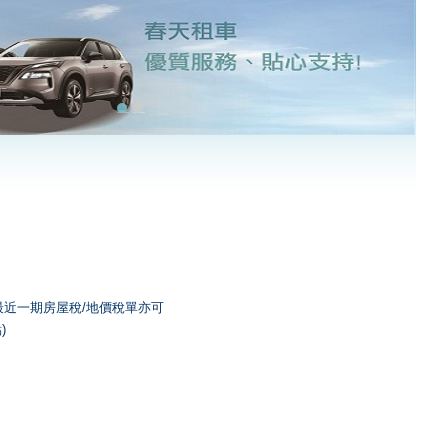
近一期房屋稅/地價稅單亦可
)